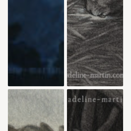
COTTAGE
DEVIL
ÉCOSSAIS
ON
HER
TONGUE