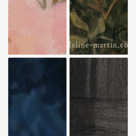
MOON
FEEDING
GATHERING
THE
INGREDIENTS