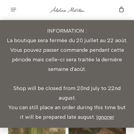
Skip
Menu
to
main
ANNE
A
INFORMATION :
content
DE
WHISPER
La boutique sera fermée du 20 juillet au 22 août.
GREEN
IN
Vous pouvez passer commande pendant cette
GABLES
THE
période mais celle-ci sera traitée la dernière
(LIVRE)
WOODS
semaine d'août.
Shop will be closed from 20nd july to 22nd
august.
You can still place an order during this time but
it will be prepared late august.
Ignorer