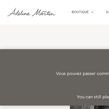
Skip
to
BOUTIQUE
G
main
content
Vous pouvez passer comman
You can still pl