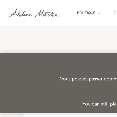
Skip
to
BOUTIQUE
G
main
content
Vous pouvez passer comman
You can still pl