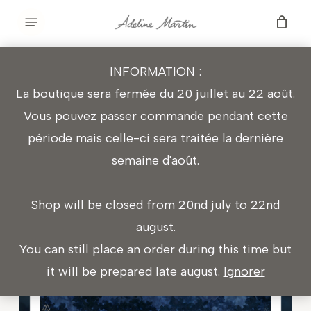
Skip
Menu
to
BOUTIQUE
main
INFORMATION :
content
La boutique sera fermée du 20 juillet au 22 août.
⟵ Continuer vos achats
Vous pouvez passer commande pendant cette
période mais celle-ci sera traitée la dernière
semaine d'août.
Shop will be closed from 20nd july to 22nd
august.
You can still place an order during this time but
it will be prepared late august.
Ignorer