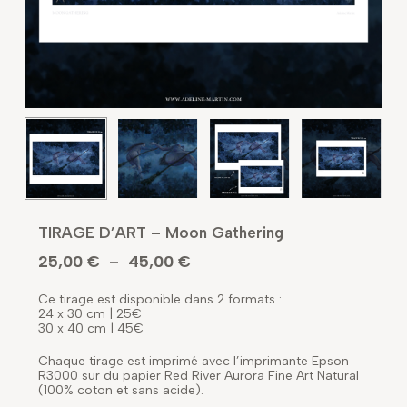
TIRAGE D’ART – Moon Gathering
25,00
€
45,00
€
Plage
–
de
Ce tirage est disponible dans 2 formats :
prix :
24 x 30 cm | 25€
25,00 €
30 x 40 cm | 45€
à
Chaque tirage est imprimé avec l’imprimante Epson
45,00 €
R3000 sur du papier Red River Aurora Fine Art Natural
(100% coton et sans acide).