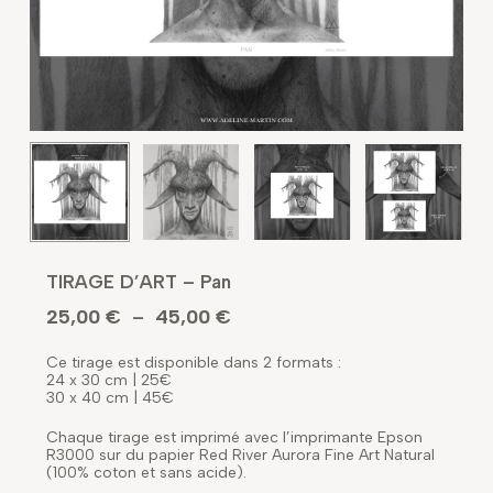
TIRAGE D’ART – Pan
25,00
€
45,00
€
Plage
–
de
Ce tirage est disponible dans 2 formats :
prix :
24 x 30 cm | 25€
25,00 €
30 x 40 cm | 45€
à
Chaque tirage est imprimé avec l’imprimante Epson
45,00 €
R3000 sur du papier Red River Aurora Fine Art Natural
(100% coton et sans acide).