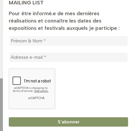
MAILING LIST
Pour être informé.e de mes dernières
réalisations et connaître les dates des
expositions et festivals auxquels je participe :
TIRAGE D’ART –
GRANDE CARTE
Nemus
Julbock
Plage
25,00
€
–
4,50
€
–
4,80
€
Plage
de
45,00
€
de
prix :
prix :
4,50 €
25,00 €
à
à
4,80 €
45,00 €
facebook
instagram