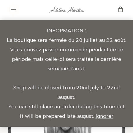
Skip
Menu
to
BOUTIQUE
main
INFORMATION :
content
La boutique sera fermée du 20 juillet au 22 août.
⟵ Continuer vos achats
Vous pouvez passer commande pendant cette
période mais celle-ci sera traitée la dernière
semaine d'août.
Shop will be closed from 20nd july to 22nd
august.
You can still place an order during this time but
it will be prepared late august.
Ignorer