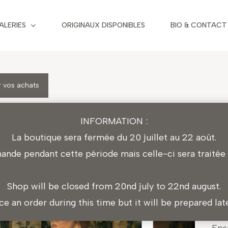
ALERIES
ORIGINAUX DISPONIBLES
BIO & CONTACT
 vos achats
TIR
INFORMATION :
25
La boutique sera fermée du 20 juillet au 22 août.
Ce 
de pendant cette période mais celle-ci sera traitée l
24 
30 
Shop will be closed from 20nd july to 22nd august.
ace an order during this time but it will be prepared la
Cha