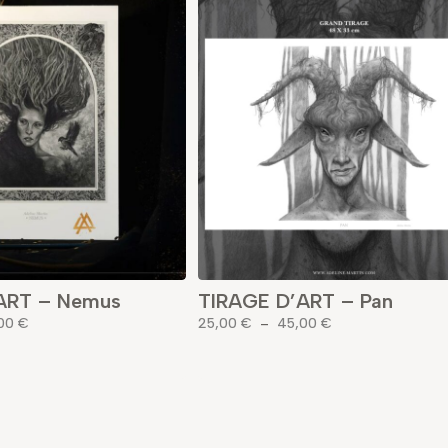
ART – Nemus
TIRAGE D’ART – Pan
Plage
Plage
,00
€
25,00
€
–
45,00
€
de
de
prix :
prix :
25,00 €
25,00 €
à
à
45,00 €
45,00 €