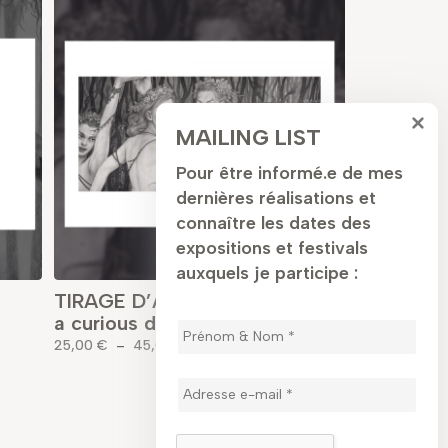
MAILING LIST
Pour être informé.e de mes
dernières réalisations et
connaître les dates des
expositions et festivals
auxquels je participe :
TIRAGE D’ART – I dreamed of
a curious dance
Plage
25,00
€
–
45,00
€
de
prix :
25,00 €
à
45,00 €