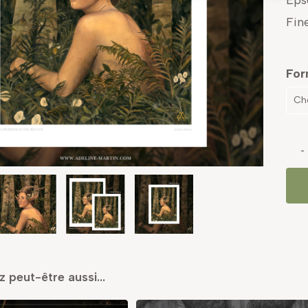
Eps
Fin
For
Cho
z peut-être aussi…