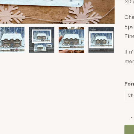
30 
Cha
Eps
Fin
Il n
mer
For
Cho