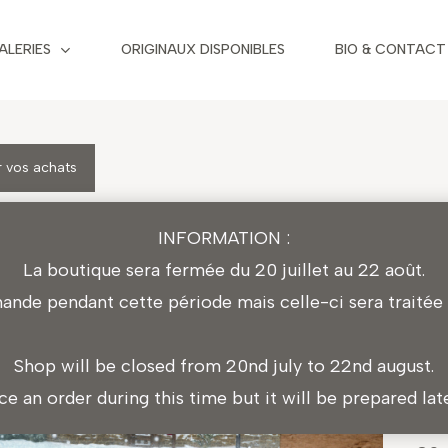
ALERIES
ORIGINAUX DISPONIBLES
BIO & CONTACT
 vos achats
CA
INFORMATION :
D’H
La boutique sera fermée du 20 juillet au 22 août.
4,
de pendant cette période mais celle-ci sera traitée l
Cet
for
Shop will be closed from 20nd july to 22nd august.
10 
ace an order during this time but it will be prepared la
21 