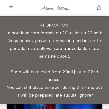
Skip
Menu
to
main
INFORMATION :
content
WE NEED TO REPAIR YOUR EMPATHY
La boutique sera fermée du 20 juillet au 22 août.
Vous pouvez passer commande pendant cette
période mais celle-ci sera traitée la dernière
Photographie et digital
semaine d'août.
Shop will be closed from 20nd july to 22nd
august.
You can still place an order during this time but
it will be prepared late august.
Ignorer