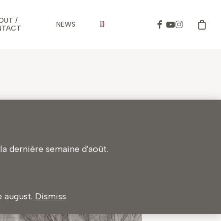
OUT /
Facebook
Youtube
Instagram
NEWS
NTACT
a dernière semaine d'août.
e august.
Dismiss