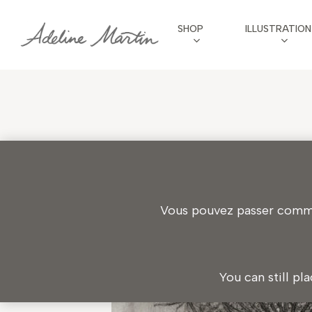
Skip
SHOP
ILLUSTRATION
to
main
content
Vous pouvez passer comman
You can still pl